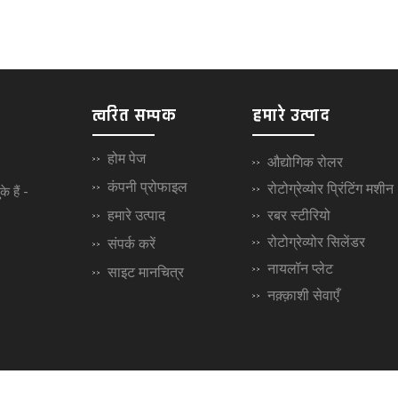
त्वरित सम्पक
हमारे उत्पाद
होम पेज
औद्योगिक रोलर
कंपनी प्रोफाइल
रोटोग्रेव्योर प्रिंटिंग मशीन
े हैं -
हमारे उत्पाद
रबर स्टीरियो
रोटोग्रेव्योर सिलेंडर
संपर्क करें
नायलॉन प्लेट
साइट मानचित्र
नक़्क़ाशी सेवाएँ
Machinery & Parts
Brassware & Brass H