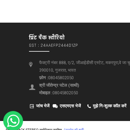
प्रिंट पैक स्टीरियो
GST : 24AAEFP2444D1ZP
फैक्ट्री नंबर 888, ए/2, जीआईडीसी एस्टेट, मकरपुरा,वे जा चुक
390010, गुजरात, भारत
फ़ोन :
08045802050
श्री जीतेन्द्र पटेल
(
साथी
)
मोबाइल :
08045802050
जांच भेजें
एसएमएस भेजें
मुझे निःशुल्क कॉल करें